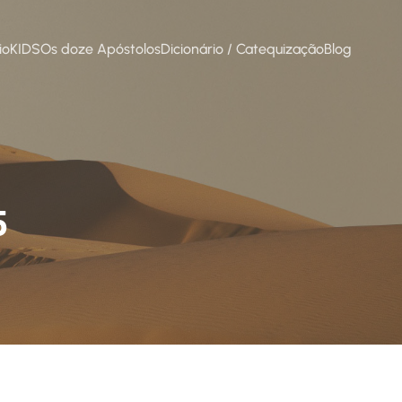
io
KIDS
Os doze Apóstolos
Dicionário / Catequização
Blog
5